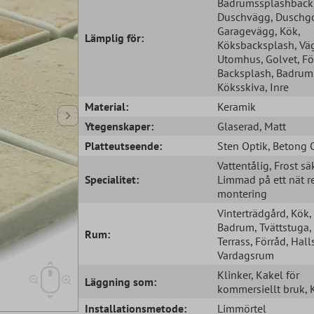
Badrumssplashback
Duschvägg
, Duschg
Garagevägg
, Kök
,
Lämplig för:
Köksbacksplash
, Vä
Utomhus
, Golvet
, F
Backsplash
, Badrum
Köksskiva
, Inre
Material:
Keramik
Ytegenskaper:
Glaserad
, Matt
Platteutseende:
Sten Optik
, Betong 
Vattentålig
, Frost sä
Specialitet:
Limmad på ett nät r
montering
Vinterträdgård
, Kök
,
Badrum
, Tvättstuga
,
Rum:
Terrass
, Förråd
, Hall
Vardagsrum
Klinker
, Kakel för
Läggning som:
kommersiellt bruk
,
Installationsmetode:
Limmörtel