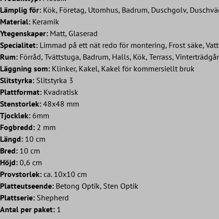
Lämplig för:
Kök, Företag, Utomhus, Badrum, Duschgolv, Duschväg
Material:
Keramik
Ytegenskaper:
Matt, Glaserad
Specialitet:
Limmad på ett nät redo för montering, Frost säke, Vatt
Rum:
Förråd, Tvättstuga, Badrum, Halls, Kök, Terrass, Vinterträdg
Läggning som:
Klinker, Kakel, Kakel för kommersiellt bruk
Slitstyrka:
Slitstyrka 3
Plattformat:
Kvadratisk
Stenstorlek:
48x48 mm
Tjocklek:
6mm
Fogbredd:
2 mm
Längd:
10 cm
Bred:
10 cm
Höjd:
0,6 cm
Provstorlek:
ca. 10x10 cm
Platteutseende:
Betong Optik, Sten Optik
Plattserie:
Shepherd
Antal per paket:
1