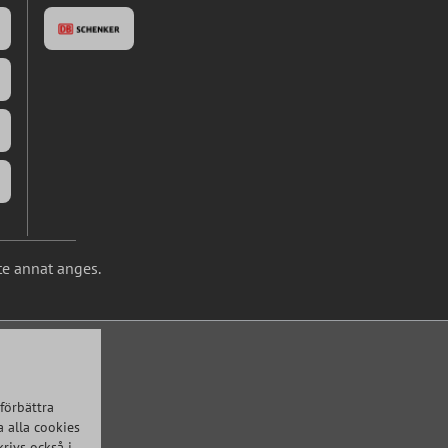
te annat anges.
förbättra
 alla cookies
krivs också i