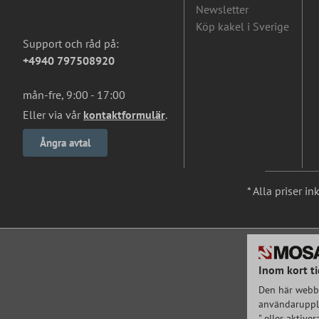
Newsletter
Köp kakel i Sverige
Support och råd på:
+4940 797508920
mån-fre, 9:00 - 17:00
Eller via vår
kontaktformulär
.
Ångra avtal
* Alla priser i
Inom kort ti
Den här webbp
användarupple
" eller aktive