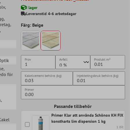
,
olv
,
I lager
Leveranstid 4-6 arbetsdagar
gg
,
öretag
,
Färg: Beige
,
Prov
Avfall
Produkt
m²
Optik
ke
,
edo för
Kakelcement behövs (kg)
Injekteringsbruk behövs (kg)
Primer
s
,
Passande tillbehör
Primer Klar att använda Schönox KH FIX
 Kakel
konstharts lim dispersion 1 kg
1 Bit