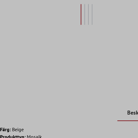
Besk
Färg:
Beige
Produkttyp:
Mosaik