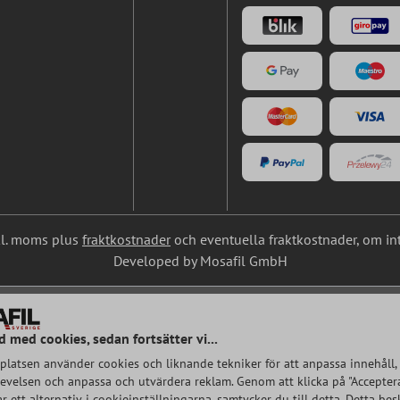
nkl. moms plus
fraktkostnader
och eventuella fraktkostnader, om in
Developed by Mosafil GmbH
d med cookies, sedan fortsätter vi...
latsen använder cookies och liknande tekniker för att anpassa innehåll, 
velsen och anpassa och utvärdera reklam. Genom att klicka på "Acceptera
rar ett alternativ i cookieinställningarna, samtycker du till detta. Detta bes