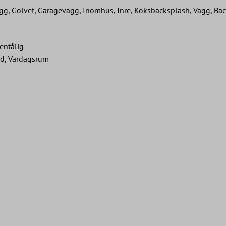
g, Golvet, Garagevägg, Inomhus, Inre, Köksbacksplash, Vägg, Ba
entålig
ård, Vardagsrum