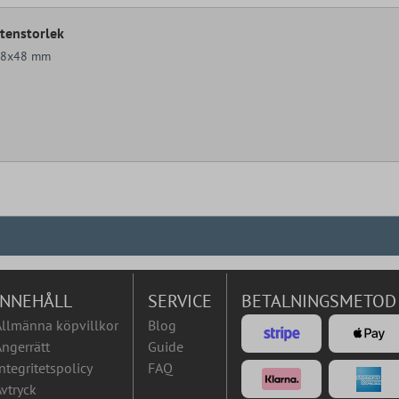
tenstorlek
48x48 mm
INNEHÅLL
SERVICE
BETALNINGSMETOD
Allmänna köpvillkor
Blog
ngerrätt
Guide
ntegritetspolicy
FAQ
vtryck