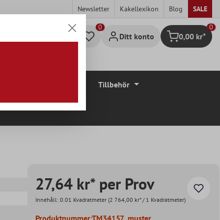
Newsletter
Kakellexikon
Blog
SALE
0
Ditt konto
0,00 kr*
Kundvagn
Golvbeläggningar
Tillbehör
27,64 kr* per Prov
Innehåll:
0.01 Kvadratmeter
(2 764,00 kr* / 1 Kvadratmeter)
Produktnummer:
TM34157_muster