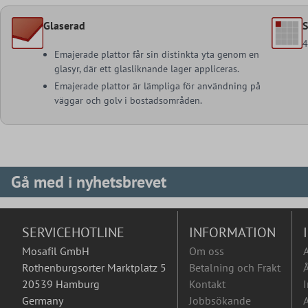
Glaserad
S
Emajerade plattor får sin distinkta yta genom en
glasyr, där ett glasliknande lager appliceras.
Emajerade plattor är lämpliga för användning på
väggar och golv i bostadsområden.
Gå med i nyhetsbrevet
SERVICEHOTLINE
INFORMATION
Mosafil GmbH
Om oss
Rothenburgsorter Marktplatz 5
Betalning och Frakt
Å
20539 Hamburg
Kontakt
I
Germany
Jobbsökande
A