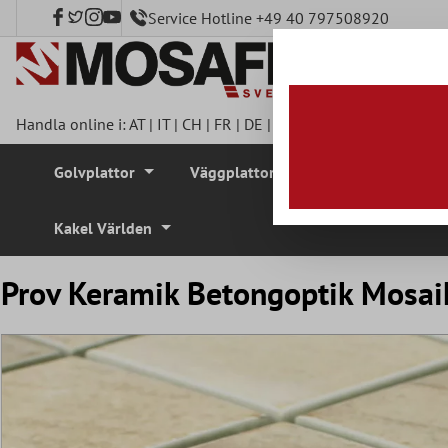
Service Hotline +49 40 797508920
l huvudinnehåll
Handla online i:
AT
|
IT
|
CH
|
FR
|
DE
|
UK
|
CZ
|
SE
|
DK
|
BE
|
NL
Golvplattor
Väggplattor
Mosaikplattor
Kakel Världen
Prov Keramik Betongoptik Mosai