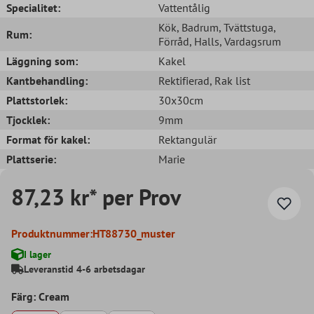
Specialitet:
Vattentålig
Kök
, Badrum
, Tvättstuga
,
Rum:
Förråd
, Halls
, Vardagsrum
Läggning som:
Kakel
Kantbehandling:
Rektifierad
, Rak list
Plattstorlek:
30x30cm
Tjocklek:
9mm
Format för kakel:
Rektangulär
Plattserie:
Marie
87,23 kr* per Prov
Produktnummer:
HT88730_muster
I lager
Leveranstid 4-6 arbetsdagar
Färg: Cream