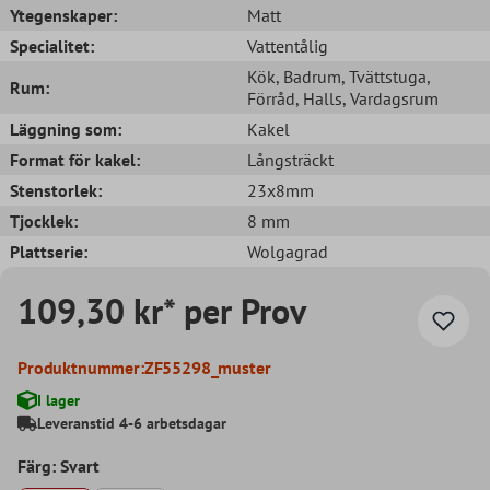
Ytegenskaper:
Matt
Specialitet:
Vattentålig
Kök
, Badrum
, Tvättstuga
,
Rum:
Förråd
, Halls
, Vardagsrum
Läggning som:
Kakel
Format för kakel:
Långsträckt
Stenstorlek:
23x8mm
Tjocklek:
8 mm
Plattserie:
Wolgagrad
109,30 kr* per Prov
Produktnummer:
ZF55298_muster
I lager
Leveranstid 4-6 arbetsdagar
Färg: Svart