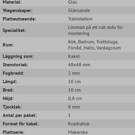
Material:
Glas
Ytegenskaper:
Glänsande
Platteutseende:
Träimitation
Limmad på ett nät redo för
Specialitet:
montering
Kök
, Badrum
, Tvättstuga
,
Rum:
Förråd
, Halls
, Vardagsrum
Läggning som:
Kakel
Stenstorlek:
48x48 mm
Fogbredd:
2 mm
Längd:
10 cm
Bred:
10 cm
Höjd:
0,8 cm
Tjocklek:
8 mm
Antal per paket:
1
Format för kakel:
Kvadratisk
Plattserie:
Makarska