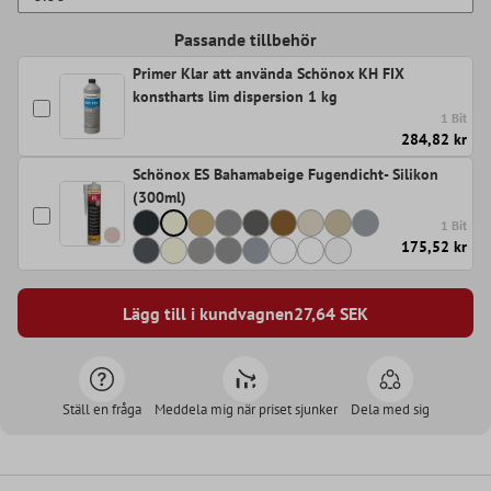
Passande tillbehör
Primer Klar att använda Schönox KH FIX
konstharts lim dispersion 1 kg
1 Bit
284,82 kr
Schönox ES Bahamabeige Fugendicht- Silikon
(300ml)
1 Bit
175,52 kr
Lägg till i kundvagnen
27,64
SEK
Ställ en fråga
Meddela mig när priset sjunker
Dela med sig