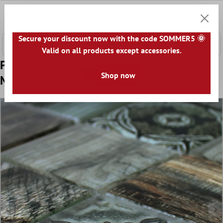
l huvudinnehåll
0
Kundv
Secure your discount now with the code SOMMER5 🌞
Valid on all products except accessories.
Prov Glasmosaik Plattor Träimitation
Shop now
Makarska Brun Grön