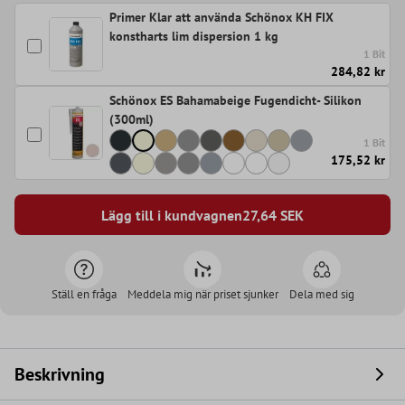
Primer Klar att använda Schönox KH FIX
konstharts lim dispersion 1 kg
1 Bit
284,82 kr
Schönox ES Bahamabeige Fugendicht- Silikon
(300ml)
1 Bit
175,52 kr
Lägg till i kundvagnen
27,64
SEK
Ställ en fråga
Meddela mig när priset sjunker
Dela med sig
Beskrivning