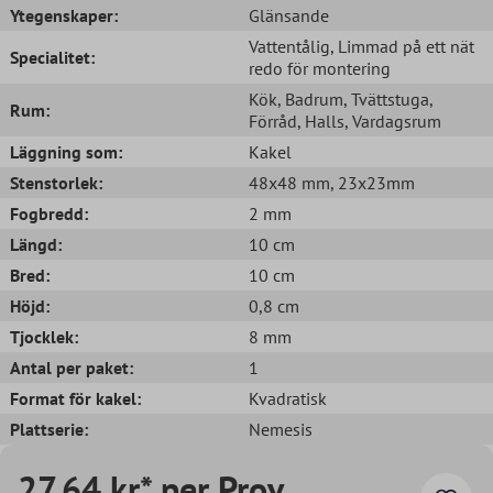
Ytegenskaper:
Glänsande
Vattentålig
, Limmad på ett nät
Specialitet:
redo för montering
Kök
, Badrum
, Tvättstuga
,
Rum:
Förråd
, Halls
, Vardagsrum
Läggning som:
Kakel
Stenstorlek:
48x48 mm
, 23x23mm
Fogbredd:
2 mm
Längd:
10 cm
Bred:
10 cm
Höjd:
0,8 cm
Tjocklek:
8 mm
Antal per paket:
1
Format för kakel:
Kvadratisk
Plattserie:
Nemesis
27,64 kr* per Prov