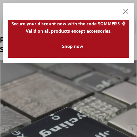
l huvudinnehåll
0
Kundv
Secure your discount now with the code SOMMER5 🌞
Valid on all products except accessories.
Prov Glasmosaik Plattor Nemesis Svart
Shop now
Silver