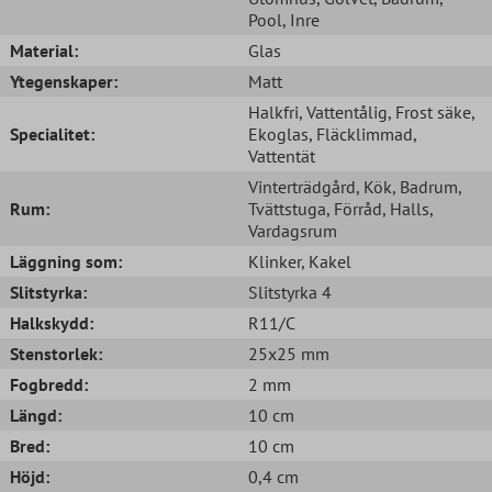
Pool
, Inre
Material:
Glas
Ytegenskaper:
Matt
Halkfri
, Vattentålig
, Frost säke
,
Specialitet:
Ekoglas
, Fläcklimmad
,
Vattentät
Vinterträdgård
, Kök
, Badrum
,
Rum:
Tvättstuga
, Förråd
, Halls
,
Vardagsrum
Läggning som:
Klinker
, Kakel
Slitstyrka:
Slitstyrka 4
Halkskydd:
R11/C
Stenstorlek:
25x25 mm
Fogbredd:
2 mm
Längd:
10 cm
Bred:
10 cm
Höjd:
0,4 cm