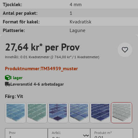
Tjocklek:
4 mm
Antal per paket:
1
Format för kakel:
Kvadratisk
Plattserie:
Lagune
27,64 kr* per Prov
Innehåll:
0.01 Kvadratmeter
(2 764,00 kr* / 1 Kvadratmeter)
Produktnummer:
TM34939_muster
I lager
Leveranstid 4-6 arbetsdagar
Färg: Vit
Prov
Avfall
Produkt
m²