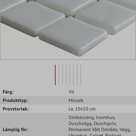
Färg:
Vit
Produkttyp:
Mosaik
Provstorlek:
ca. 10x10 cm
Simbassäng
, Inomhus
,
Duschvägg
, Duschgolv
,
Lämplig för:
Permanent Vått Område
, Vägg
,
Utomhus
, Golvet
, Badrum
,