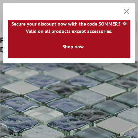
l huvudinnehåll
0
Kundv
Secure your discount now with the code SOMMER5 🌞
Valid on all products except accessories.
Prov Glas Natursten Rostfritt Stål Mosaik
Shop now
Dysart Grå Blå Silver