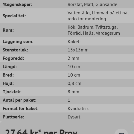
Ytegenskaper:
Borstat
, Matt
, Glänsande
Vattentålig
, Limmad på ett nät
Specialitet:
redo för montering
Kök
, Badrum
, Tvättstuga
,
Rum:
Förråd
, Halls
, Vardagsrum
Läggning som:
Kakel
Stenstorlek:
15x15mm
Fogbredd:
2 mm
Längd:
10 cm
Bred:
10 cm
Höjd:
0,8 cm
Tjocklek:
8 mm
Antal per paket:
1
Format för kakel:
Kvadratisk
Plattserie:
Dysart
27,64 kr* per Prov