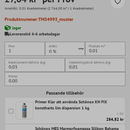
Innehåll:
0.01 Kvadratmeter
(2 764,00 kr* / 1 Kvadratmeter)
Produktnummer:
TM34993_muster
I lager
Leveranstid 4-6 arbetsdagar
Prov
Avfall
Produkt
m²
Kakelcement behövs (kg)
Injekteringsbruk behövs (kg)
Primer
Passande tillbehör
Primer Klar att använda Schönox KH FIX
konstharts lim dispersion 1 kg
1 Bit
284,82 kr
Schönox MES Marmorfogmassa Silikon Bahama