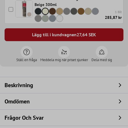
Beige 300ml
1 Bit
285,87 kr
Lägg till i kundvagnen
27,64
SEK
Ställ en fråga
Meddela mig när priset sjunker
Dela med sig
Beskrivning
Omdömen
Frågor Och Svar