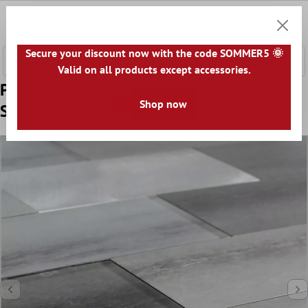
l huvudinnehåll
0
Kundv
Secure your discount now with the code SOMMER5 🌞
Valid on all products except accessories.
Prov Glas Metall Mosaik Xiamen
Shop now
Självhäftande