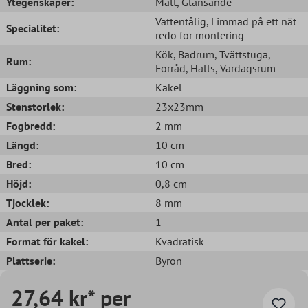
Ytegenskaper:
Matt
, Glänsande
Vattentålig
, Limmad på ett nät
Specialitet:
redo för montering
Kök
, Badrum
, Tvättstuga
,
Rum:
Förråd
, Halls
, Vardagsrum
Läggning som:
Kakel
Stenstorlek:
23x23mm
Fogbredd:
2 mm
Längd:
10 cm
Bred:
10 cm
Höjd:
0,8 cm
Tjocklek:
8 mm
Antal per paket:
1
Format för kakel:
Kvadratisk
Plattserie:
Byron
27,64 kr* per