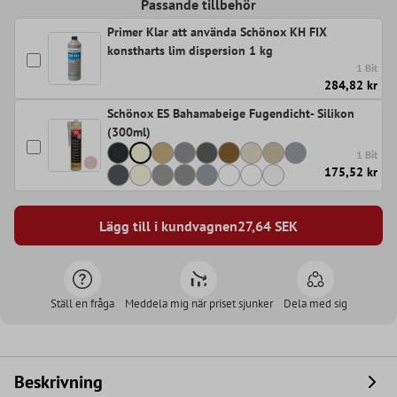
Passande tillbehör
Primer Klar att använda Schönox KH FIX
konstharts lim dispersion 1 kg
1 Bit
284,82 kr
Schönox ES Bahamabeige Fugendicht- Silikon
(300ml)
1 Bit
175,52 kr
Lägg till i kundvagnen
27,64
SEK
Ställ en fråga
Meddela mig när priset sjunker
Dela med sig
Beskrivning