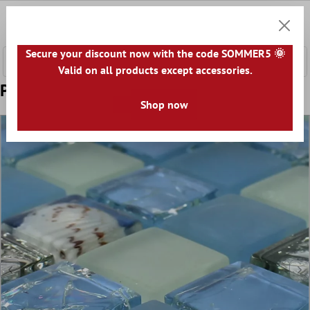
l huvudinnehåll
0
Kundv
Secure your discount now with the code SOMMER5 🌞
Valid on all products except accessories.
Prov från Glas Skal Mosaik Byron Blå Mix
Shop now