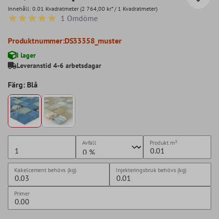
Innehåll:
0.01 Kvadratmeter
(2 764,00 kr* / 1 Kvadratmeter)
1 Omdöme
Genomsnittligt betyg på 5 av 5 stjärnor
Produktnummer:
DS33358_muster
I lager
Leveranstid 4-6 arbetsdagar
Färg: Blå
Avfall
Produkt
m²
Kakelcement behövs (kg)
Injekteringsbruk behövs (kg)
Primer