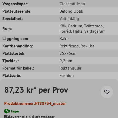
Ytegenskaper:
Glaserad
, Matt
Platteutseende:
Betong Optik
Specialitet:
Vattentålig
Kök
, Badrum
, Tvättstuga
,
Rum:
Förråd
, Halls
, Vardagsrum
Läggning som:
Kakel
Kantbehandling:
Rektifierad
, Rak list
Plattstorlek:
25x75cm
Tjocklek:
9,2mm
Format för kakel:
Rektangulär
Plattserie:
Fashion
87,23 kr* per Prov
Produktnummer:
HT88734_muster
I lager
Leveranstid 4-6 arbetsdagar