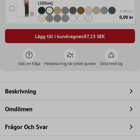
(300ml)
0 Bit(ar)
0,00 kr
Lägg till i kundvagnen
87,23
SEK
Ställ en fråga
Meddela mig när priset sjunker
Dela med sig
Beskrivning
Omdömen
Frågor Och Svar