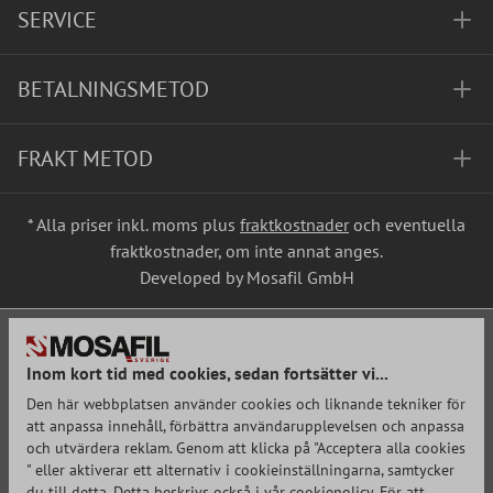
SERVICE
BETALNINGSMETOD
FRAKT METOD
* Alla priser inkl. moms plus
fraktkostnader
och eventuella
fraktkostnader, om inte annat anges.
Developed by Mosafil GmbH
Inom kort tid med cookies, sedan fortsätter vi...
Den här webbplatsen använder cookies och liknande tekniker för
att anpassa innehåll, förbättra användarupplevelsen och anpassa
och utvärdera reklam. Genom att klicka på "Acceptera alla cookies
" eller aktiverar ett alternativ i cookieinställningarna, samtycker
du till detta. Detta beskrivs också i vår cookiepolicy. För att