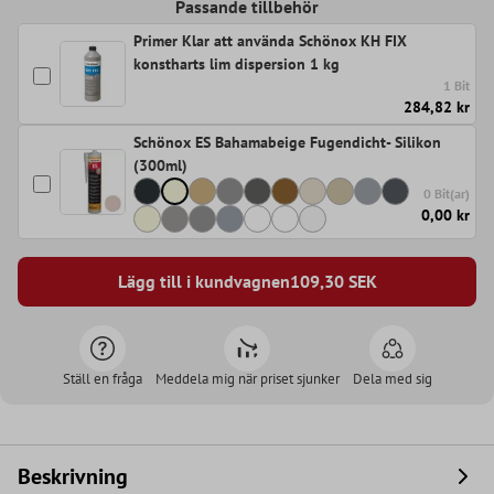
Passande tillbehör
Primer Klar att använda Schönox KH FIX
konstharts lim dispersion 1 kg
1 Bit
284,82 kr
Schönox ES Bahamabeige Fugendicht- Silikon
(300ml)
0 Bit(ar)
0,00 kr
Lägg till i kundvagnen
109,30
SEK
Ställ en fråga
Meddela mig när priset sjunker
Dela med sig
Beskrivning