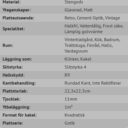
Material:
Stengods
Ytegenskaper:
Glaserad
, Matt
Platteutseende:
Retro
, Cement Optik
, Vintage
Halkfri
, Vattentålig
, Frost säke
,
Specialitet:
Lämplig golvvärme
Vinterträdgård
, Kök
, Badrum
,
Rum:
Tvättstuga
, Förråd
, Halls
,
Vardagsrum
Läggning som:
Klinker
, Kakel
Slitstyrka:
Slitstyrka 4
Halkskydd:
R9
Kantbehandling:
Rundad Kant
, Inte Rektifierar
Plattstorlek:
22,3x22,3cm
Tjocklek:
11mm
Ytbeläggning:
1m²
Format för kakel:
Kvadratisk
Plattserie:
Gotik