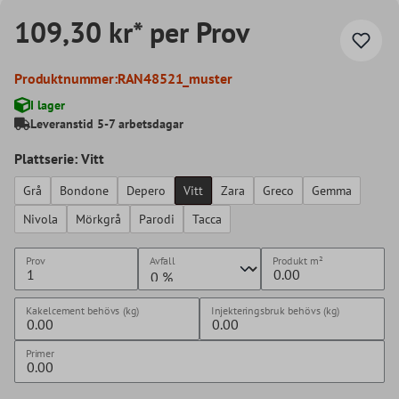
109,30 kr* per Prov
Produktnummer:
RAN48521_muster
I lager
Leveranstid 5-7 arbetsdagar
Plattserie: Vitt
Grå
Bondone
Depero
Vitt
Zara
Greco
Gemma
Nivola
Mörkgrå
Parodi
Tacca
Prov
Avfall
Produkt
m²
Kakelcement behövs (kg)
Injekteringsbruk behövs (kg)
Primer