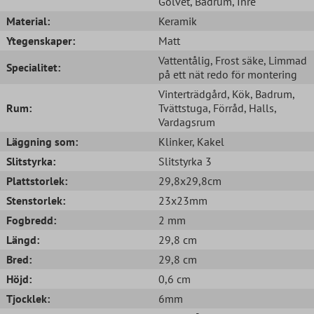
Golvet
, Badrum
, Inre
Material:
Keramik
Ytegenskaper:
Matt
Vattentålig
, Frost säke
, Limmad
Specialitet:
på ett nät redo för montering
Vinterträdgård
, Kök
, Badrum
,
Rum:
Tvättstuga
, Förråd
, Halls
,
Vardagsrum
Läggning som:
Klinker
, Kakel
Slitstyrka:
Slitstyrka 3
Plattstorlek:
29,8x29,8cm
Stenstorlek:
23x23mm
Fogbredd:
2 mm
Längd:
29,8 cm
Bred:
29,8 cm
Höjd:
0,6 cm
Tjocklek:
6mm