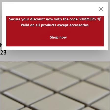
l huvudinnehåll
0
Kundv
Secure your discount now with the code SOMMER5 🌞
Valid on all products except accessories.
Startsida
Mosaikplattor
Keramisk Mosaik
Keramikmosai
Shop now
Keramik Mosaik Adrian Beige Matt Fyrkant
23