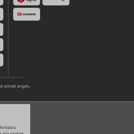
te annat anges.
förbättra
 alla cookies