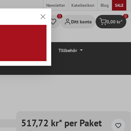
Newsletter
Kakellexikon
Blog
SALE
0
Ditt konto
0,00 kr*
Kundvagn
Golvbeläggningar
Tillbehör
517,72 kr* per Paket