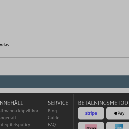
ändas
INNEHÅLL
SERVICE
BETALNINGSMETOD
Allmänna köpvillkor
Blog
ngerrätt
Guide
ntegritetspolicy
FAQ