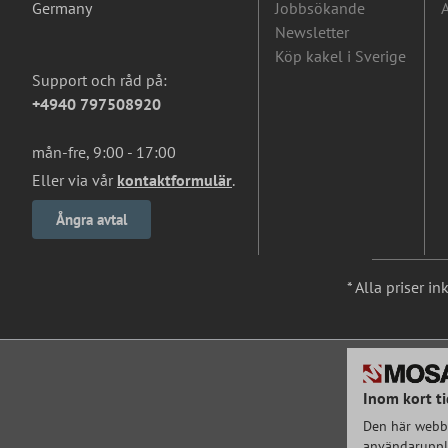
Germany
Jobbsökande
A
Newsletter
Köp kakel i Sverige
Support och råd på:
+4940 797508920
mån-fre, 9:00 - 17:00
Eller via vår
kontaktformulär
.
Ångra avtal
* Alla priser i
Inom kort ti
Den här webbp
användarupple