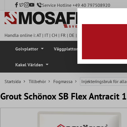
Service Hotline +49 40 797508920
l huvudinnehåll
Handla online i:
AT
|
IT
|
CH
|
FR
|
DE
|
UK
|
CZ
|
SE
|
DK
|
BE
|
NL
Golvplattor
Väggplattor
Mosaikplattor
Kakel Världen
Startsida
Tillbehör
Fogmassa
Injekteringsbruk för al
Grout Schönox SB Flex Antracit 