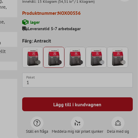
g
,
Innehåll:
15 Kilogram
(34,51 kr* / 1 Kilogram)
Inre
,
Produktnummer:
NOX00556
ke
,
I lager
Leveranstid 5-7 arbetsdagar
Färg: Antracit
m
llt
Paket
Lägg till i kundvagnen
Ställ en fråga
Meddela mig när priset sjunker
Dela med sig