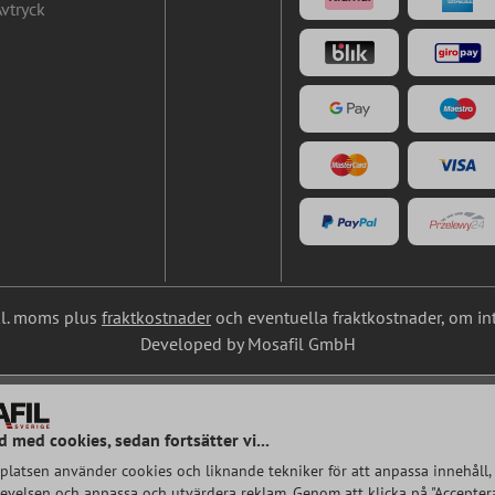
vtryck
nkl. moms plus
fraktkostnader
och eventuella fraktkostnader, om in
Developed by Mosafil GmbH
d med cookies, sedan fortsätter vi...
latsen använder cookies och liknande tekniker för att anpassa innehåll, 
velsen och anpassa och utvärdera reklam. Genom att klicka på "Acceptera