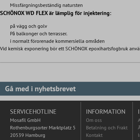
Missfärgningsbeständig natursten
SCHÖNOX WD FLEX är lämplig för injektering:
på vägg och golv
På balkonger och terrasser.
i normalt förorenade kommersiella områden
Vid kemisk exponering bör ett SCHÖNOX epoxihartsfogbruk anv
Gå med i nyhetsbrevet
SERVICEHOTLINE
INFORMATION
Mosafil GmbH
Om oss
Rothenburgsorter Marktplatz 5
Betalning och Frakt
Å
20539 Hamburg
Kontakt
I