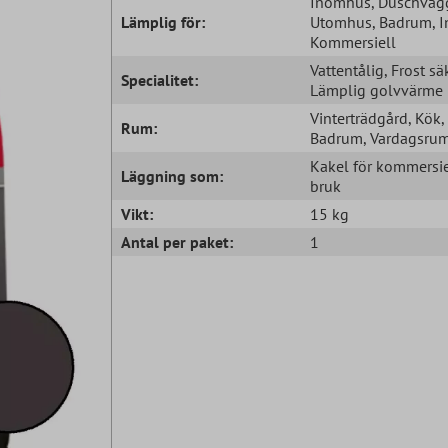
Inomhus
, Duschväg
Lämplig för:
Utomhus
, Badrum
, 
Kommersiell
Vattentålig
, Frost sä
Specialitet:
Lämplig golvvärme
Vinterträdgård
, Kök
,
Rum:
Badrum
, Vardagsru
Kakel för kommersie
Läggning som:
bruk
Vikt:
15 kg
Antal per paket:
1