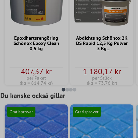
Epoxihartsrengöring
Abdichtung Schönox 2K
Schönox Epoxy Clean
DS Rapid 12,5 Kg Pulver
0,5 kg
5 Kg
Dispersionskomponente
407,37 kr
1 180,17 kr
per Paket
per Stück
(kg = 814,74 kr)
(kg = 73,76 kr)
Du kanske också gillar
Gratisprover
Gratisprover