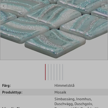
Färg:
Himmelsblå
Produkttyp:
Mosaik
Simbassäng
, Inomhus
,
Duschvägg
, Duschgolv
,