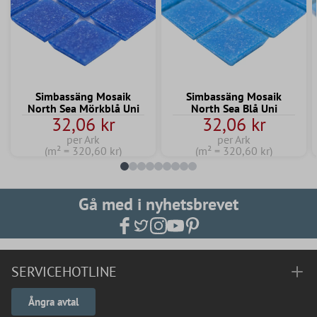
Simbassäng Mosaik
Simbassäng Mosaik
North Sea Mörkblå Uni
North Sea Blå Uni
32,06 kr
32,06 kr
per Ark
per Ark
(m² = 320,60 kr)
(m² = 320,60 kr)
Gå med i nyhetsbrevet
SERVICEHOTLINE
Ångra avtal