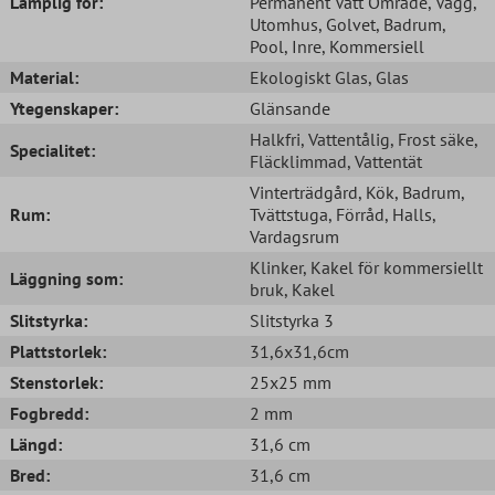
Lämplig för:
Permanent Vått Område
, Vägg
,
Utomhus
, Golvet
, Badrum
,
Pool
, Inre
, Kommersiell
Material:
Ekologiskt Glas
, Glas
Ytegenskaper:
Glänsande
Halkfri
, Vattentålig
, Frost säke
,
Specialitet:
Fläcklimmad
, Vattentät
Vinterträdgård
, Kök
, Badrum
,
Rum:
Tvättstuga
, Förråd
, Halls
,
Vardagsrum
Klinker
, Kakel för kommersiellt
Läggning som:
bruk
, Kakel
Slitstyrka:
Slitstyrka 3
Plattstorlek:
31,6x31,6cm
Stenstorlek:
25x25 mm
Fogbredd:
2 mm
Längd:
31,6 cm
Bred:
31,6 cm