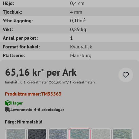
Höjd:
0,4 cm
Tjocklek:
4 mm
Ytbeläggning:
0,10m²
Vikt:
0,89 kg
Antal per paket:
1
Format för kakel:
Kvadratisk
Plattserie:
Marisburg
65,16 kr* per Ark
Innehåll:
0.1 Kvadratmeter
(651,60 kr* / 1 Kvadratmeter)
Produktnummer:
TM35563
I lager
Leveranstid 4-6 arbetsdagar
Färg: Himmelsblå