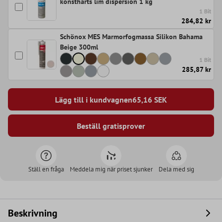
konstharts lim dispersion 1 kg
1 Bit
284,82 kr
Schönox MES Marmorfogmassa Silikon Bahama
Beige 300ml
1 Bit
285,87 kr
Lägg till i kundvagnen
65,16
SEK
Beställ gratisprover
Ställ en fråga
Meddela mig när priset sjunker
Dela med sig
Beskrivning