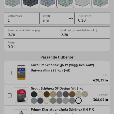
Matta/Mats
Avfall
Produkt
m²
Kakelcement behövs (kg)
Injekteringsbruk behövs (kg)
Primer
Passande tillbehör
Kakellim Schönox Q6 W (vägg Och Golv)
Universallim (25 Kg) (vit)
1 Bit
628,29 kr
Grout Schönox SF Design Vit 5 kg
1 Paket
308,05 kr
Primer Klar att använda Schönox KH FIX