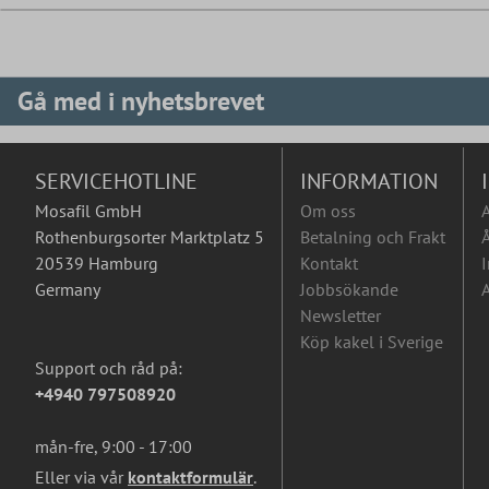
Gå med i nyhetsbrevet
SERVICEHOTLINE
INFORMATION
Mosafil GmbH
Om oss
Rothenburgsorter Marktplatz 5
Betalning och Frakt
Å
20539 Hamburg
Kontakt
I
Germany
Jobbsökande
A
Newsletter
Köp kakel i Sverige
Support och råd på:
+4940 797508920
mån-fre, 9:00 - 17:00
Eller via vår
kontaktformulär
.