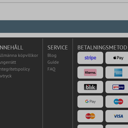
INNEHÅLL
SERVICE
BETALNINGSMETOD
Allmänna köpvillkor
Blog
ngerrätt
Guide
ntegritetspolicy
FAQ
vtryck