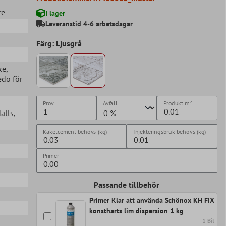
re
I lager
Leveranstid 4-6 arbetsdagar
Färg: Ljusgrå
ke
,
edo för
Prov
Avfall
Produkt
m²
Halls
,
Kakelcement behövs (kg)
Injekteringsbruk behövs (kg)
Primer
Passande tillbehör
Primer Klar att använda Schönox KH FIX
konstharts lim dispersion 1 kg
1 Bit