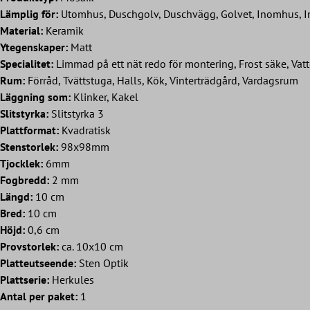
Lämplig för:
Utomhus, Duschgolv, Duschvägg, Golvet, Inomhus, I
Material:
Keramik
Ytegenskaper:
Matt
Specialitet:
Limmad på ett nät redo för montering, Frost säke, Vatt
Rum:
Förråd, Tvättstuga, Halls, Kök, Vinterträdgård, Vardagsrum
Läggning som:
Klinker, Kakel
Slitstyrka:
Slitstyrka 3
Plattformat:
Kvadratisk
Stenstorlek:
98x98mm
Tjocklek:
6mm
Fogbredd:
2 mm
Längd:
10 cm
Bred:
10 cm
Höjd:
0,6 cm
Provstorlek:
ca. 10x10 cm
Platteutseende:
Sten Optik
Plattserie:
Herkules
Antal per paket:
1