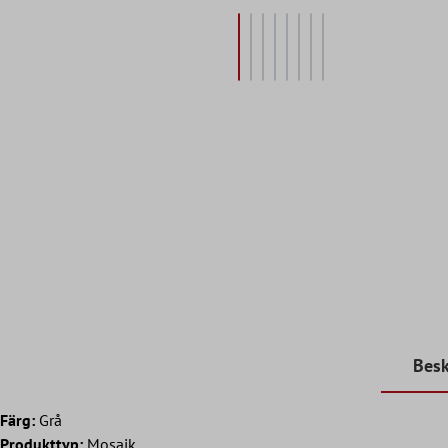
Besk
Färg:
Grå
Produkttyp:
Mosaik