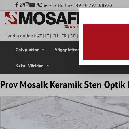
Service Hotline +49 40 797508920
l huvudinnehåll
Handla online i:
AT
|
IT
|
CH
|
FR
|
DE
|
UK
|
CZ
|
SE
|
DK
|
BE
|
NL
Golvplattor
Väggplattor
Mosaikplattor
Kakel Världen
Prov Mosaik Keramik Sten Optik 