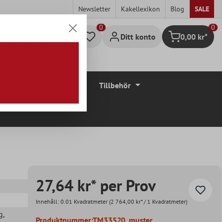
Newsletter
Kakellexikon
Blog
SALE
0
Ditt konto
0,00 kr*
Kundvagn
Golvbeläggningar
Tillbehör
27,64 kr* per Prov
Innehåll:
0.01 Kvadratmeter
(2 764,00 kr* / 1 Kvadratmeter)
g
,
Produktnummer:
TM33520_muster