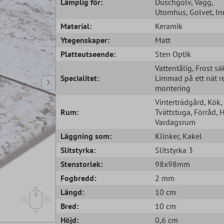
Lämplig för:
Duschgolv
, Vägg
,
Utomhus
, Golvet
, In
Material:
Keramik
Ytegenskaper:
Matt
Platteutseende:
Sten Optik
Vattentålig
, Frost sä
Specialitet:
Limmad på ett nät r
montering
Vinterträdgård
, Kök
,
Rum:
Tvättstuga
, Förråd
, 
Vardagsrum
Läggning som:
Klinker
, Kakel
Slitstyrka:
Slitstyrka 3
Stenstorlek:
98x98mm
Fogbredd:
2 mm
Längd:
10 cm
Bred:
10 cm
Höjd:
0,6 cm