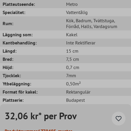
Platteutseende:
Metro
Specialitet:
Vattentålig
Kök
, Badrum
, Tvättstuga
,
Rum:
Förråd
, Halls
, Vardagsrum
Läggning som:
Kakel
Kantbehandling:
Inte Rektifierar
Längd:
15 cm
Bred:
7,5 cm
Höjd:
0,7 cm
Tjocklek:
7mm
Ytbeläggning:
0,50m²
Format för kakel:
Rektangulär
Plattserie:
Budapest
32,06 kr* per Prov
Produktnummer:
LZ79405_muster