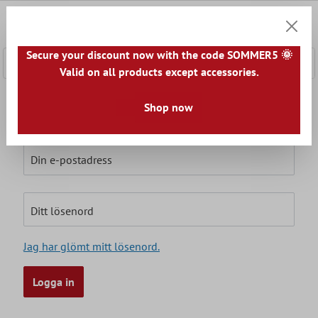
l huvudinnehåll
0
Kundv
Secure your discount now with the code SOMMER5 🌞
Valid on all products except accessories.
Jag är redan kund!
Shop now
Logga in med e-postadress och lösenord
Din e-postadress
Ditt lösenord
Jag har glömt mitt lösenord.
Logga in