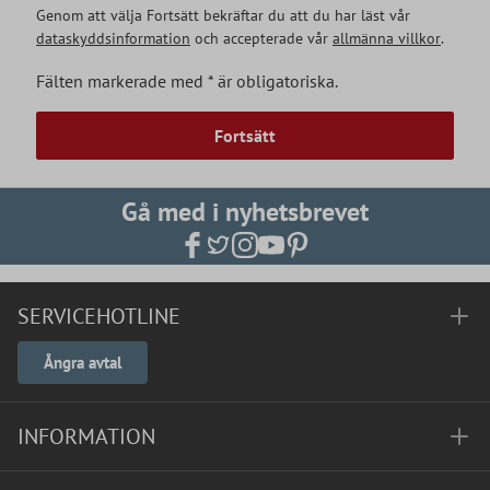
Genom att välja Fortsätt bekräftar du att du har läst vår
dataskyddsinformation
och accepterade vår
allmänna villkor
.
Fälten markerade med * är obligatoriska.
Fortsätt
Gå med i nyhetsbrevet
SERVICEHOTLINE
Ångra avtal
INFORMATION